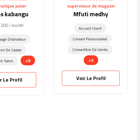
matique junior
superviseur de magasin
s kabangu
Mfuti medhy
$
200
/ month
Accueil Client
Conseil Personnalisé
age Ordinateur
Conseillère De Vente
ion De Caisse
+9
+8
De Salon
Voir Le Profil
r Le Profil