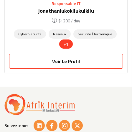
Responsable IT
jonathanlukokilukuikilu
$
1200
/ day
Cyber Sécurité
Réseaux
Sécurité Électronique
+1
Voir Le Profil
Suivez-nous :