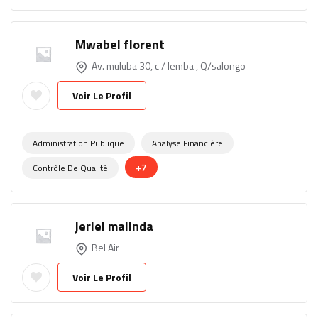
Mwabel florent
Av. muluba 30, c / lemba , Q/salongo
Voir Le Profil
Administration Publique
Analyse Financière
+7
Contrôle De Qualité
jeriel malinda
Bel Air
Voir Le Profil