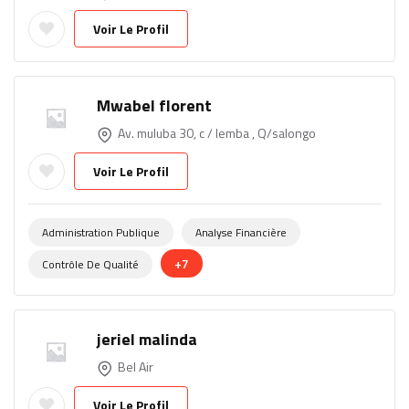
Voir Le Profil
Mwabel florent
Av. muluba 30, c / lemba , Q/salongo
Voir Le Profil
Administration Publique
Analyse Financière
+7
Contrôle De Qualité
jeriel malinda
Bel Air
Voir Le Profil