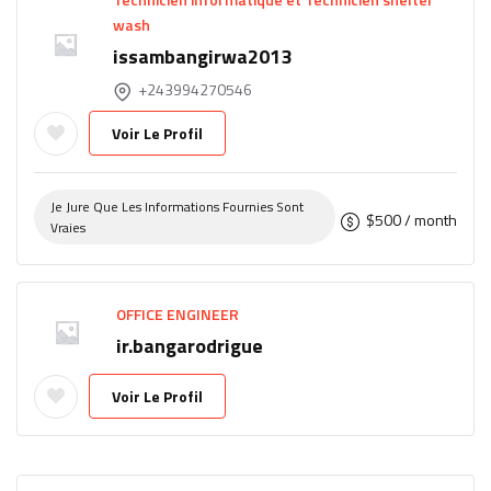
wash
issambangirwa2013
+243994270546
Voir Le Profil
Je Jure Que Les Informations Fournies Sont
$
500
/ month
Vraies
OFFICE ENGINEER
ir.bangarodrigue
Voir Le Profil