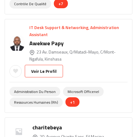
+7
Contrôle De Qualité
IT Desk Support & Networking, Administration
Assistant
Awekwe Papy
23 Av. Damseaux, Q/Matadi-Mayo, C/Mont-
Ngafula, Kinshasa
Voir Le Profil
Administration Du Person
Microsoft Officenel
+1
Ressources Humaines (rh)
charitebeya
20, Avenue Charite Sans-Fil Masina