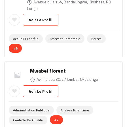
Avenue bula 154, Bandalungwa, Kinshasa, RD
Congo
Voir Le Profil
Accueil Clientèle
Assistant Comptable
Barista
+9
Mwabel florent
Av. muluba 30, c / lemba , Q/salongo
Voir Le Profil
Administration Publique
Analyse Financière
+7
Contrôle De Qualité