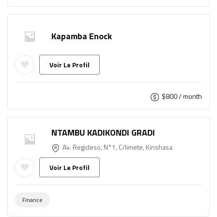
Kapamba Enock
Voir Le Profil
$
800
/ month
NTAMBU KADIKONDI GRADI
Av. Regideso, N°1, C/limete, Kinshasa
Voir Le Profil
Finance