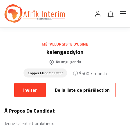
MÉTALLURGISTE D'USINE
kalengaodylon
Av ungu gandu
$
500
/ month
Copper Plant Opérator
Inviter
De la liste de présélection
À Propos De Candidat
Jeune talent et ambitieux