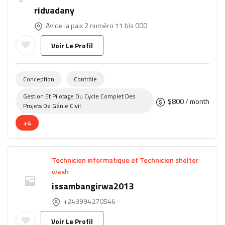
ridvadany
Av de la paix 2 numéro 11 bis 000
Voir Le Profil
Conception
Contrôle
Gestion Et Pilotage Du Cycle Complet Des
$
800
/ month
Projets De Génie Civil
+4
Technicien informatique et Technicien shelter
wash
issambangirwa2013
+243994270546
Voir Le Profil