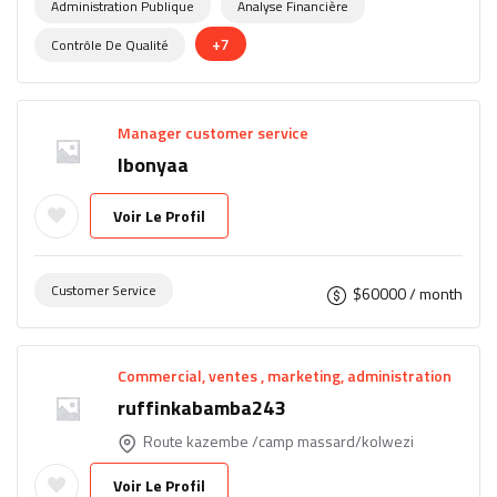
Administration Publique
Analyse Financière
+7
Contrôle De Qualité
Manager customer service
lbonyaa
Voir Le Profil
Customer Service
$
60000
/ month
Commercial, ventes , marketing, administration
ruffinkabamba243
Route kazembe /camp massard/kolwezi
Voir Le Profil