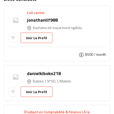
Call center
jonathanlif988
Kashama 46 mazal mont ngafula
Voir Le Profil
$
500
/ month
danielkiboko218
Bateke 1 N*6D, C/Matete
Voir Le Profil
Étudiant en Comptabilité & Finance | À la