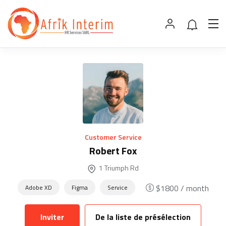
Customer Service
Robert Fox
1 Triumph Rd
$
1800
/ month
Adobe XD
Figma
Service
Inviter
De la liste de présélection