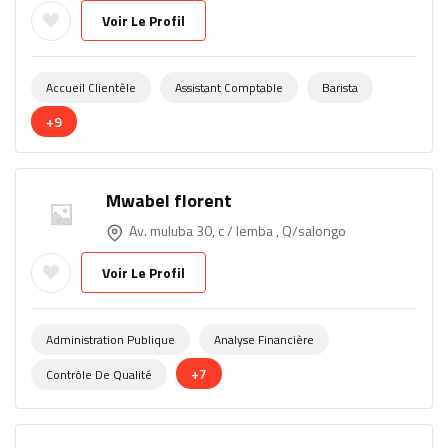
Voir Le Profil
Accueil Clientèle
Assistant Comptable
Barista
+9
Mwabel florent
Av. muluba 30, c / lemba , Q/salongo
Voir Le Profil
Administration Publique
Analyse Financière
+7
Contrôle De Qualité