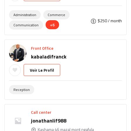
Administration
Commerce
$
250
/ month
+6
Communication
Front Office
kabaladifranck
Voir Le Profil
Reception
Call center
jonathanlif988
Kashama 46 mazal mont ngafula