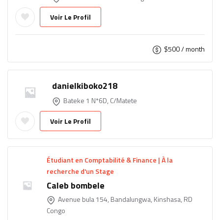
Voir Le Profil
$
500
/ month
danielkiboko218
Bateke 1 N*6D, C/Matete
Voir Le Profil
Étudiant en Comptabilité & Finance | À la
recherche d'un Stage
Caleb bombele
Avenue bula 154, Bandalungwa, Kinshasa, RD
Congo