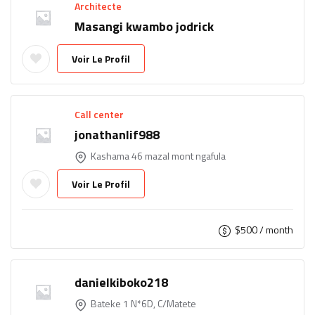
Architecte
Masangi kwambo jodrick
Voir Le Profil
Call center
jonathanlif988
Kashama 46 mazal mont ngafula
Voir Le Profil
$
500
/ month
danielkiboko218
Bateke 1 N*6D, C/Matete