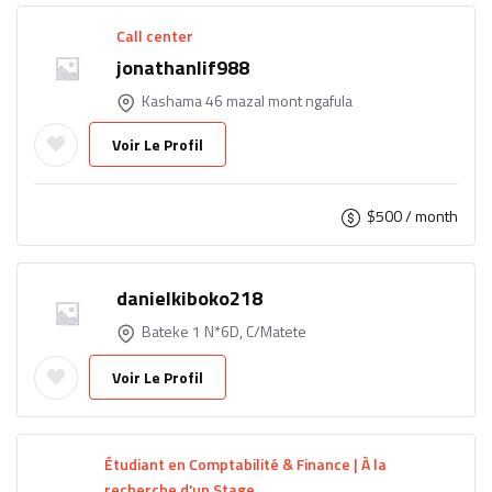
Call center
jonathanlif988
Kashama 46 mazal mont ngafula
Voir Le Profil
$
500
/ month
danielkiboko218
Bateke 1 N*6D, C/Matete
Voir Le Profil
Étudiant en Comptabilité & Finance | À la
recherche d'un Stage