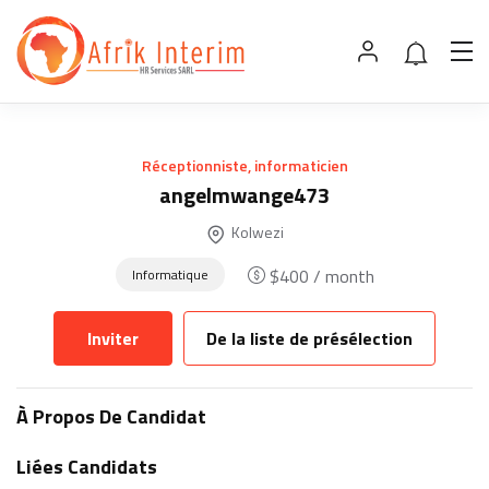
Réceptionniste, informaticien
angelmwange473
Kolwezi
$
400
/ month
Informatique
Inviter
De la liste de présélection
À Propos De Candidat
Liées Candidats