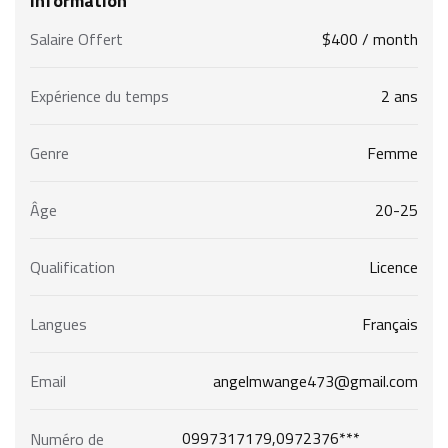
Information
Salaire Offert
$
400
/ month
Expérience du temps
2 ans
Genre
Femme
Âge
20-25
Qualification
Licence
Langues
Français
Email
angelmwange473@gmail.com
0997317179,0972376***
Numéro de