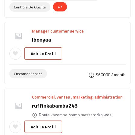
+7
Contrôle De Qualité
Manager customer service
lbonyaa
Voir Le Profil
Customer Service
$
60000
/ month
Commercial, ventes , marketing, administration
ruffinkabamba243
Route kazembe /camp massard/kolwezi
Voir Le Profil