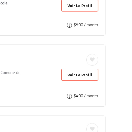
Ecole
Voir Le Profil
$
500
/ month
, Comune de
Voir Le Profil
$
400
/ month