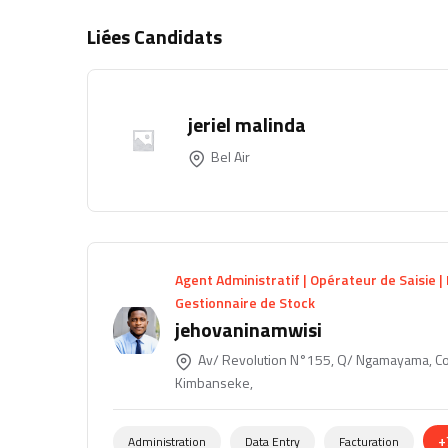
Liées Candidats
jeriel malinda
Bel Air
Agent Administratif | Opérateur de Saisie |
Gestionnaire de Stock
jehovaninamwisi
Av/ Revolution N°155, Q/ Ngamayama, 
Kimbanseke,
+
Administration
Data Entry
Facturation