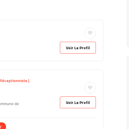
Voir Le Profil
 Réceptionniste |
Voir Le Profil
Commune de
7