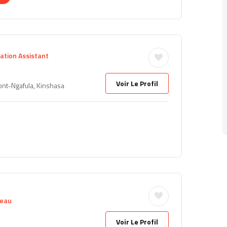
ation Assistant
Voir Le Profil
nt-Ngafula, Kinshasa
seau
Voir Le Profil