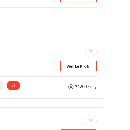
Voir Le Profil
+1
$
1200
/ day