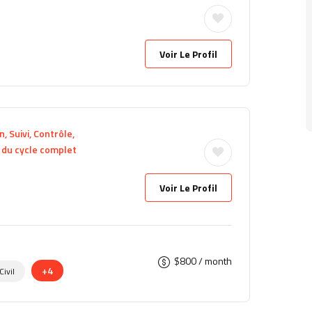
Voir Le Profil
, Suivi, Contrôle,
e du cycle complet
Voir Le Profil
$
800
/ month
+4
ivil