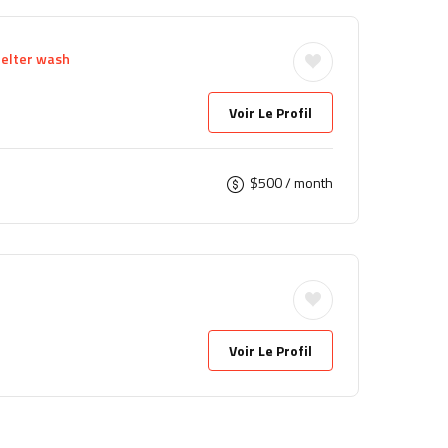
helter wash
Voir Le Profil
$
500
/ month
Voir Le Profil