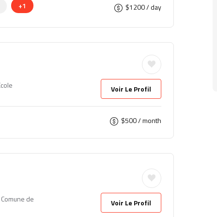
+1
$
1200
/ day
Ecole
Voir Le Profil
$
500
/ month
, Comune de
Voir Le Profil