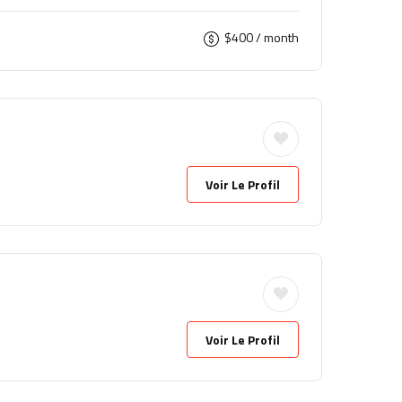
$
400
/ month
Voir Le Profil
Voir Le Profil