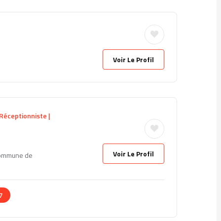
Voir Le Profil
 Réceptionniste |
Voir Le Profil
Commune de
7