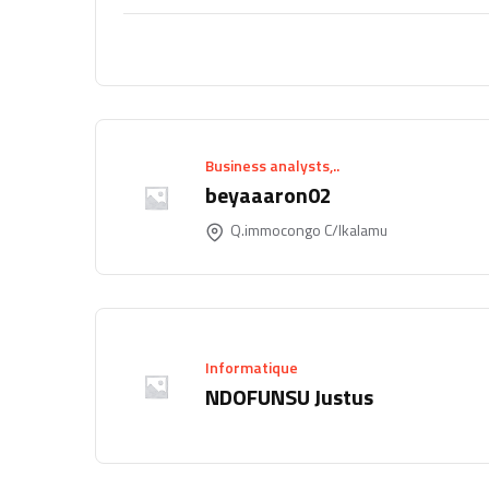
Business analysts,..
beyaaaron02
Q.immocongo C/lkalamu
Informatique
NDOFUNSU Justus