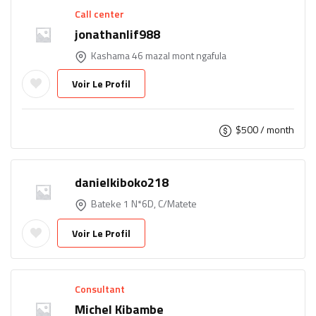
Call center
jonathanlif988
Kashama 46 mazal mont ngafula
Voir Le Profil
$
500
/ month
danielkiboko218
Bateke 1 N*6D, C/Matete
Voir Le Profil
Consultant
Michel Kibambe