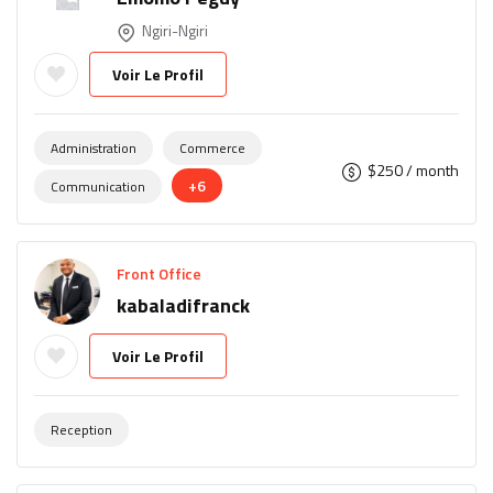
Ngiri-Ngiri
Voir Le Profil
Administration
Commerce
$
250
/ month
+6
Communication
Front Office
kabaladifranck
Voir Le Profil
Reception