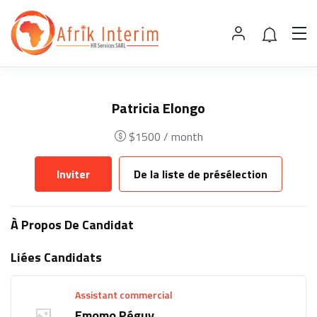
Patricia Elongo
$
1500
/ month
Inviter
De la liste de présélection
À Propos De Candidat
Liées Candidats
Assistant commercial
Emomo Péguy