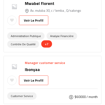
Mwabel florent
Av. muluba 30, c / lemba , Q/salongo
Voir Le Profil
Administration Publique
Analyse Financière
+7
Contrôle De Qualité
Manager customer service
lbonyaa
Voir Le Profil
Customer Service
$
60000
/ month