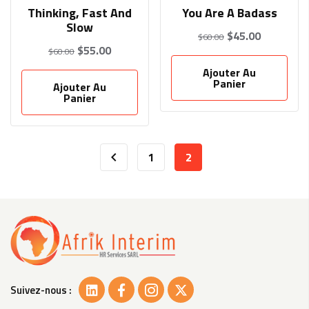
Thinking, Fast And
You Are A Badass
Slow
$
45.00
$
60.00
$
55.00
$
60.00
Ajouter Au
Panier
Ajouter Au
Panier
1
2
Suivez-nous :