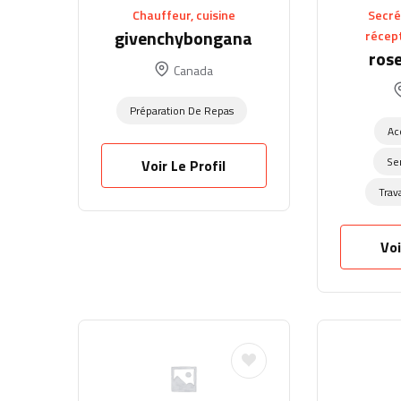
Chauffeur, cuisine
Secrét
givenchybongana
récep
ros
Canada
Préparation De Repas
Ac
Se
Voir Le Profil
Trav
Voi