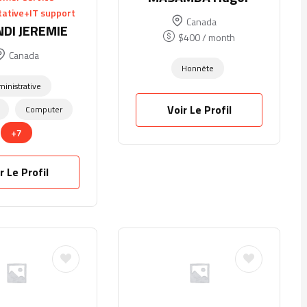
ative+IT support
Canada
DI JEREMIE
$
400
/ month
Canada
Honnête
inistrative
Voir Le Profil
Computer
+7
r Le Profil