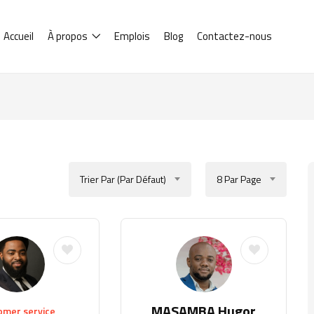
Accueil
À propos
Emplois
Blog
Contactez-nous
Trier Par (par Défaut)
8 Par Page
MASAMBA Hugor
omer service