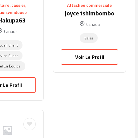
aire, cassier,
Attachée commerciale
joyce tshimbombo
tion,vendeuse
elakupa63
Canada
Canada
Sales
cueil Client
rvice Client
Voir Le Profil
ail En Équipe
r Le Profil