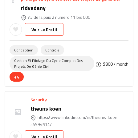
ridvadany
Av de la paix 2 numéro 11 bis 000
Voir Le Profil
Conception
Contrôle
Gestion Et Pilotage Du Cycle Complet Des
$
800
/ month
Projets De Génie Civil
+4
Security
theuns koen
https://www.linkedin.com/in/theunis-koen-
a4994514/
Voir Le Profil