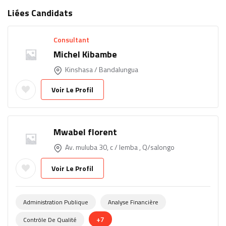
Liées Candidats
Consultant
Michel Kibambe
Kinshasa / Bandalungua
Voir Le Profil
Mwabel florent
Av. muluba 30, c / lemba , Q/salongo
Voir Le Profil
Administration Publique
Analyse Financière
+7
Contrôle De Qualité