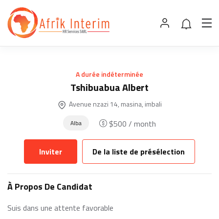
A durée indéterminée
Tshibuabua Albert
Avenue nzazi 14, masina, imbali
$
500
/ month
Alba
Inviter
De la liste de présélection
À Propos De Candidat
Suis dans une attente favorable