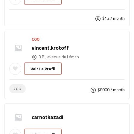
$
12
/ month
COO
vincent.krotoff
3 B , avenue du Léman
Voir Le Profil
COO
$
8000
/ month
carnotkazadi