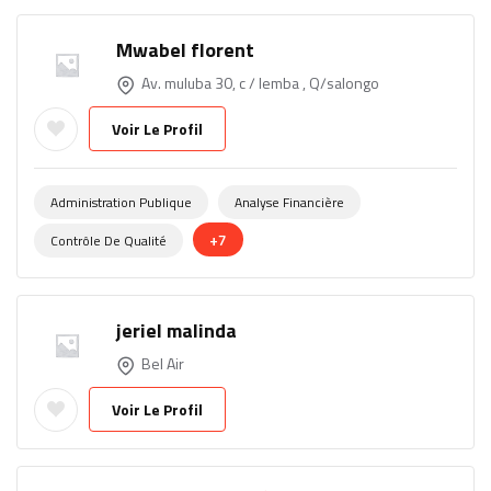
Mwabel florent
Av. muluba 30, c / lemba , Q/salongo
Voir Le Profil
Administration Publique
Analyse Financière
+7
Contrôle De Qualité
jeriel malinda
Bel Air
Voir Le Profil