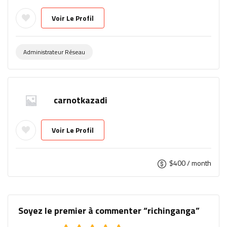
Voir Le Profil
Administrateur Réseau
carnotkazadi
Voir Le Profil
$
400
/ month
Soyez le premier à commenter “richinganga”