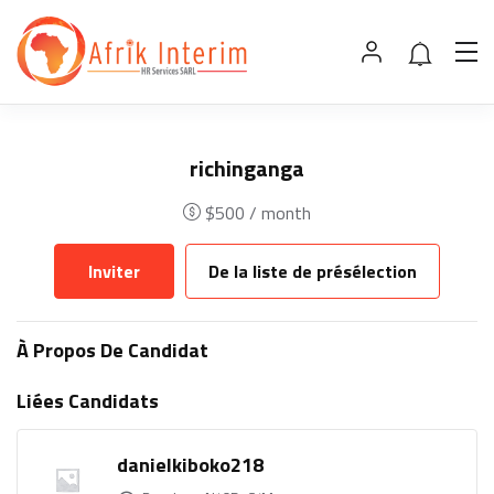
richinganga
$
500
/ month
Inviter
De la liste de présélection
À Propos De Candidat
Liées Candidats
danielkiboko218