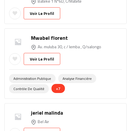
Bateke 1 N*6D, C/Matete
Voir Le Profil
Mwabel florent
Av. muluba 30, c / lemba , Q/salongo
Voir Le Profil
Administration Publique
Analyse Financière
+7
Contrôle De Qualité
jeriel malinda
Bel Air